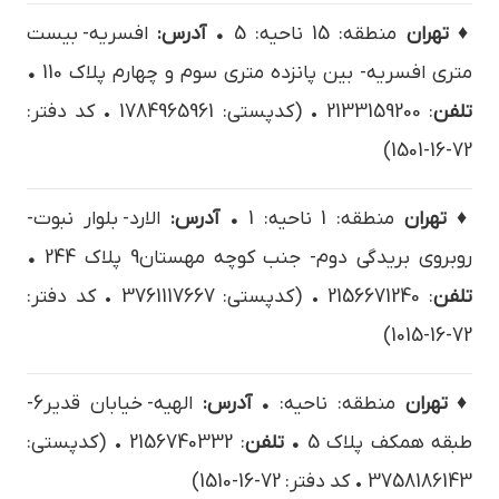
♦ تهران
منطقه: 15 ناحیه: 5
• آدرس:
افسريه- بيست
متري افسريه- بين پانزده متري سوم و چهارم پلاک 110
•
تلفن
: 2133159200 • (کدپستی: 1784965961 • کد دفتر:
72-16-1501)
♦ تهران
منطقه: 1 ناحیه: 1
• آدرس:
الارد- بلوار نبوت-
روبروی بریدگی دوم- جنب کوچه مهستان9 پلاک 244
•
تلفن
: 2156671240 • (کدپستی: 3761117667 • کد دفتر:
72-16-1015)
♦ تهران
منطقه: ناحیه:
• آدرس:
الهيه- خيابان قدير6-
طبقه همکف پلاک 5
• تلفن
: 2156740332 • (کدپستی:
3758186143 • کد دفتر: 72-16-1510)