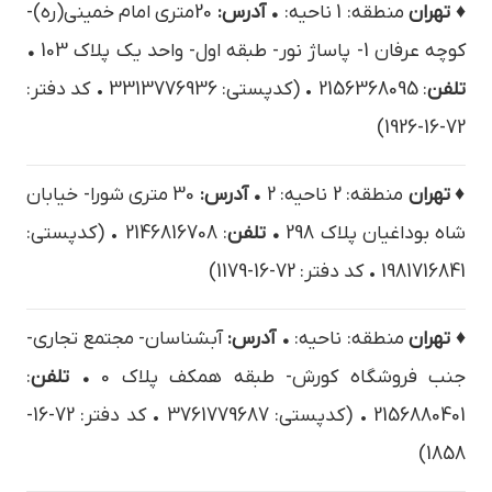
♦ تهران
منطقه: 1 ناحیه:
• آدرس:
20متري امام خميني(ره)-
كوچه عرفان 1- پاساژ نور- طبقه اول- واحد يك پلاک 103
•
تلفن
: 2156368095 • (کدپستی: 3313776936 • کد دفتر:
72-16-1926)
♦ تهران
منطقه: 2 ناحیه: 2
• آدرس:
30 متری شورا- خیابان
شاه بوداغیان پلاک 298
• تلفن
: 2146816708 • (کدپستی:
1981716841 • کد دفتر: 72-16-1179)
♦ تهران
منطقه: ناحیه:
• آدرس:
آبشناسان- مجتمع تجاری-
جنب فروشگاه کورش- طبقه همکف پلاک 0
• تلفن
:
2156880401 • (کدپستی: 3761779687 • کد دفتر: 72-16-
1858)