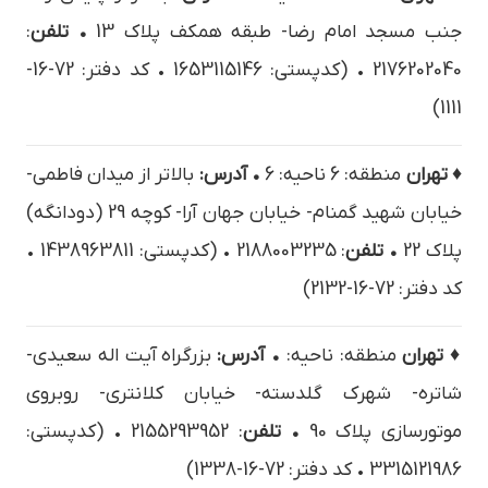
جنب مسجد امام رضا- طبقه همکف پلاک 13
• تلفن
:
2176202040 • (کدپستی: 1653115146 • کد دفتر: 72-16-
1111)
♦ تهران
منطقه: 6 ناحیه: 6
• آدرس:
بالاتر از میدان فاطمی-
خیابان شهید گمنام- خیابان جهان آرا- کوچه 29 (دودانگه)
پلاک 22
• تلفن
: 2188003235 • (کدپستی: 1438963811 •
کد دفتر: 72-16-2132)
♦ تهران
منطقه: ناحیه:
• آدرس:
بزرگراه آیت اله سعیدی-
شاتره- شهرک گلدسته- خیابان کلانتری- روبروی
موتورسازی پلاک 90
• تلفن
: 2155293952 • (کدپستی:
3315121986 • کد دفتر: 72-16-1338)