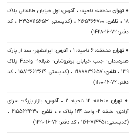
♦ تهران
منطقه: ناحیه:
• آدرس:
اول خيابان طالقاني پلاک
18
• تلفن
: 2165466700 • (کدپستی: 3357115653 • کد
دفتر: 72-16-1428)
♦ تهران
منطقه: 6 ناحیه: 1
• آدرس:
ایرانشهر- بعد از پارک
هنرمندان- جنب خیابان برفروشان- طبقه1- واحد4 پلاک
139
• تلفن
: 2188839657 • (کدپستی: 1583663614 • کد
دفتر: 72-16-1100)
♦ تهران
منطقه: 12 ناحیه: 2
• آدرس:
بازار بزرگ- سراي
آزادي- طبقه 2- واحد 124 پلاک 0
• تلفن
: 2155629230 •
(کدپستی: 1163714451 • کد دفتر: 72-16-1220)