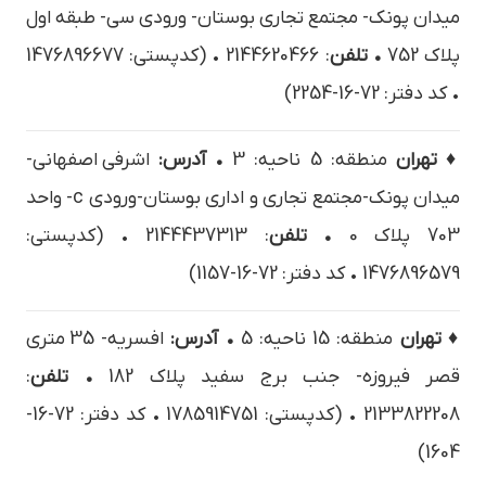
ميدان پونك- مجتمع تجاري بوستان- ورودي سي- طبقه اول
پلاک 752
• تلفن
: 2144620466 • (کدپستی: 1476896677
• کد دفتر: 72-16-2254)
♦ تهران
منطقه: 5 ناحیه: 3
• آدرس:
اشرفي اصفهاني-
ميدان پونك-مجتمع تجاري و اداري بوستان-ورودي c- واحد
703 پلاک 0
• تلفن
: 2144437313 • (کدپستی:
1476896579 • کد دفتر: 72-16-1157)
♦ تهران
منطقه: 15 ناحیه: 5
• آدرس:
افسریه- 35 متری
قصر فیروزه- جنب برج سفید پلاک 182
• تلفن
:
2133822208 • (کدپستی: 1785914751 • کد دفتر: 72-16-
1604)