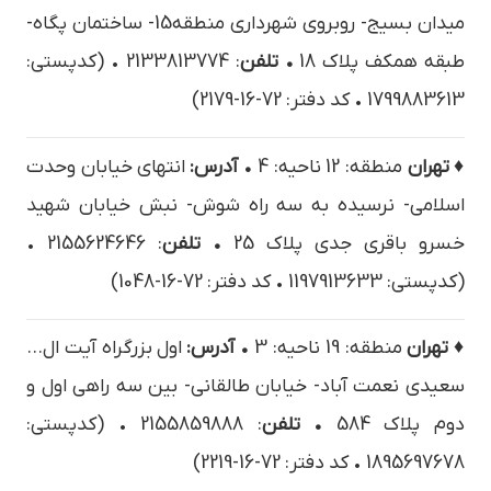
ميدان بسيج- روبروي شهرداري منطقه15- ساختمان پگاه-
طبقه همكف پلاک 18
• تلفن
: 2133813774 • (کدپستی:
1799883613 • کد دفتر: 72-16-2179)
♦ تهران
منطقه: 12 ناحیه: 4
• آدرس:
انتهاي خيابان وحدت
اسلامي- نرسیده به سه راه شوش- نبش خيابان شهيد
خسرو باقري جدي پلاک 25
• تلفن
: 2155624646 •
(کدپستی: 1197913633 • کد دفتر: 72-16-1048)
♦ تهران
منطقه: 19 ناحیه: 3
• آدرس:
اول بزرگراه آيت ال…
سعيدي نعمت آباد- خيابان طالقاني- بين سه راهي اول و
دوم پلاک 584
• تلفن
: 2155859888 • (کدپستی:
1895697678 • کد دفتر: 72-16-2219)