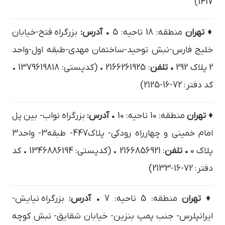
1417)
♦ تهران
منطقه: 18 ناحیه: 5
• آدرس:
بزرگراه فتح-خيابان
خليج فارس-نبش توحيد-ساختمان مهدي-طبقه اول-واحد
2 پلاک 292
• تلفن
: 2166261925 • (کدپستی: 1379619818 •
کد دفتر: 72-16-2125)
♦ تهران
منطقه: 10 ناحیه: 10
• آدرس:
بزرگراه نواب- بین پل
امام خمینی و چهارراه رودکی- پلاک447- طبقه3- واحد3
پلاک 0
• تلفن
: 2166856921 • (کدپستی: 1346886194 • کد
دفتر: 72-16-2133)
♦ تهران
منطقه: 5 ناحیه: 7
• آدرس:
بزرگراه نیایش-
ایرانپلرس- جنب پمپ بنزین- خیابان شقایق- نبش کوچه