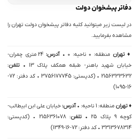
دفاتر پیشخوان دولت
در لیست زیر میتوانید کلیه دفاتر پیشخوان دولت تهران را
مشاهده بفرمایید.
♦ تهران
منطقه: 0 ناحیه: 0
• آدرس:
24 متري چمران-
خيابان شهيد باهنر- طبقه همكف پلاک 13
• تلفن
:
2156333632 • (کدپستی: 3756177745 • کد دفتر: 72-
16-1095)
♦ تهران
منطقه: 1 ناحیه:
• آدرس:
خیابان علی ابن ابیطالب-
کوچه 9 پلاک 25
• تلفن
: 2156361078 • (کدپستی:
3313678314 • کد دفتر: 72-16-1349)