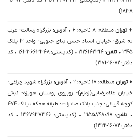
2126302214 • (کدپستی: 1634674771 • کد دفتر: 72-16-
1838)
♦ تهران
منطقه: 8 ناحیه: 6
• آدرس:
بزرگراه رسالت- غرب
به شرق- خيابان استاد حسن بناي جنوبي- واحد 3 پلاک
345
• تلفن
: 2126142314 • (کدپستی: 1633663348 • کد
دفتر: 72-16-2171)
♦ تهران
منطقه: 17 ناحیه: 2
• آدرس:
بزرگراه شهید چراغی-
خیابان غلامرضایی(زمزم)- روبروی بوستان هویزه- نبش
کوچه قربانی- جنب بانک صادرات- طبقه همکف پلاک 474
• تلفن
: 2155848098 • (کدپستی: 1367937346 • کد
دفتر: 72-16-1322)