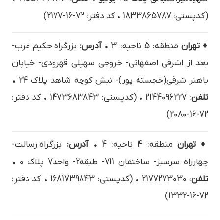
(کدپستی: 1833865787 • کد دفتر: 72-16-2177)
♦ تهران
منطقه: 5 ناحیه: 3
• آدرس:
بزرگراه حکیم غرب-
بعد از اشرفی اصفهانی- خروجی سهیلی قهرودی- خیابان
باهنر شرقی(خجسته پور)- نبش کوچه شاهد پلاک 24
•
تلفن
: 2144096227 • (کدپستی: 1473683843 • کد دفتر:
72-16-2080)
♦ تهران
منطقه: 4 ناحیه: 4
• آدرس:
بزرگراه رسالت-
چهارراه سرسبز- ساختمان 711- طبقه2- واحد7 پلاک 0
•
تلفن
: 2177273030 • (کدپستی: 1681739843 • کد دفتر:
72-16-1332)