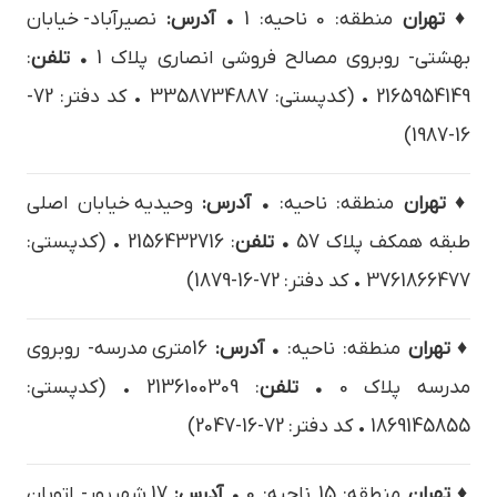
♦ تهران
منطقه: 0 ناحیه: 1
• آدرس:
نصيرآباد- خيابان
بهشتي- روبروي مصالح فروشي انصاري پلاک 1
• تلفن
:
2165954149 • (کدپستی: 3358734887 • کد دفتر: 72-
16-1987)
♦ تهران
منطقه: ناحیه:
• آدرس:
وحيديه خيابان اصلي
طبقه همکف پلاک 57
• تلفن
: 2156432716 • (کدپستی:
3761866477 • کد دفتر: 72-16-1879)
♦ تهران
منطقه: ناحیه:
• آدرس:
16متری مدرسه- روبروی
مدرسه پلاک 0
• تلفن
: 2136100309 • (کدپستی:
1869145855 • کد دفتر: 72-16-2047)
♦ تهران
منطقه: 15 ناحیه: 0
• آدرس:
17 شهريور- اتوبان