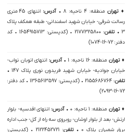
♦ تهران
منطقه: 4 ناحیه: 8
• آدرس:
انتهاي 45 متري
رسالت شرقي- خيابان شهيد اسفنداني- طبقه همکف پلاک
3
• تلفن
: 2177325800 • (کدپستی: 1654915713 • کد
دفتر: 72-16-1074)
♦ تهران
منطقه: 16 ناحیه: 1
• آدرس:
انتهاي اتوبان نواب-
خيابان جواديه- خيابان شهيد فريدون نوري پلاک 147
•
تلفن
: 2155686764 • (کدپستی: 1365613597 • کد دفتر:
72-16-2093)
♦ تهران
منطقه: 1 ناحیه: 0
• آدرس:
انتهاي اقدسيه- بلوار
ارتش- بعد از بلوار اوشان- روبروي سه راه از گل- جنب اداره
برق شمیران پلاک 0
• تلفن
: 2122452721 • (کدپستی: