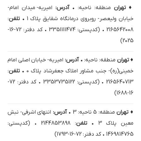
♦ تهران
منطقه: ناحیه:
• آدرس:
امیریه- میدان امام-
خیابان ولیعصر- روبروی درمانگاه شقایق پلاک 1
• تلفن
:
2165642008 • (کدپستی: 3351111474 • کد دفتر: 72-16-
2025)
♦ تهران
منطقه: ناحیه:
• آدرس:
اميريه- خيابان اصلي امام
خميني(ره)- جنب مشاور املاک جعفرشاد پلاک 0
• تلفن
:
2165640713 • (کدپستی: 3353735122 • کد دفتر: 72-
16-1688)
♦ تهران
منطقه: 5 ناحیه: 3
• آدرس:
انتهای اشرفی- نبش
معین پلاک 3
• تلفن
: 2144853898 • (کدپستی:
1469814765 • کد دفتر: 72-16-1793)