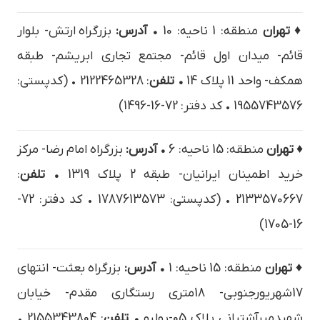
♦ تهران
منطقه: 1 ناحیه: 10
• آدرس:
بزرگراه ارتش- بلوار
قائم- ميدان اول قائم- مجتمع تجاري ابريشم- طبقه
همكف- واحد 11 پلاک 14
• تلفن
: 2122465328 • (کدپستی:
1955743576 • کد دفتر: 72-16-1496)
♦ تهران
منطقه: 15 ناحیه: 6
• آدرس:
بزرگراه امام رضا- مرکز
خرید اطمینان ایرانیان- طبقه 2 پلاک 1319
• تلفن
:
2133570667 • (کدپستی: 1787613573 • کد دفتر: 72-
16-1705)
♦ تهران
منطقه: 15 ناحیه: 1
• آدرس:
بزرگراه بعثت- انتهاي
17شهريورجنوبي- 18متري رستگاري مقدم- خيابان
شهيدميرآشتيانی پلاک 05-يوليو
• تلفن
: 2155343804 •