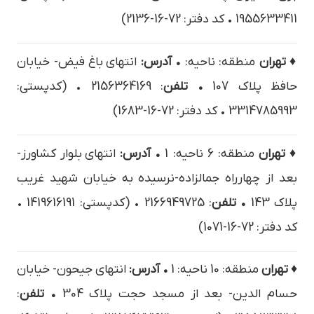
1955633411 • کد دفتر: 72-16-2136)
♦ تهران
منطقه: ناحیه:
• آدرس:
انتهاي باغ فيض- خيابان
حافظ پلاک 107
• تلفن
: 2156364169 • (کدپستی:
3314785993 • کد دفتر: 72-16-1683)
♦ تهران
منطقه: 6 ناحیه: 1
• آدرس:
انتهاي بلوار كشاورز-
بعد از چهارراه جمالزاده-نرسیده به خیابان شهید غریب
پلاک 143
• تلفن
: 2166949725 • (کدپستی: 1419616191 •
کد دفتر: 72-16-1071)
♦ تهران
منطقه: 10 ناحیه: 1
• آدرس:
انتهاي جيحون- خيابان
حسام الدين- بعد از مسجد حجت پلاک 304
• تلفن
: