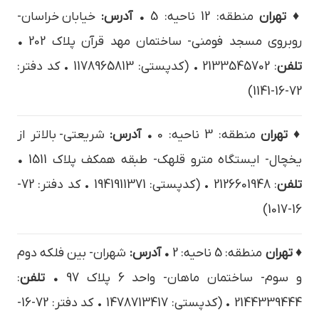
♦ تهران
منطقه: 12 ناحیه: 5
• آدرس:
خيابان خراسان-
روبروی مسجد فومنی- ساختمان مهد قرآن پلاک 202
•
تلفن
: 2133545702 • (کدپستی: 1178965813 • کد دفتر:
72-16-1141)
♦ تهران
منطقه: 3 ناحیه: 0
• آدرس:
شريعتي- بالاتر از
يخچال- ايستگاه مترو قلهك- طبقه همكف پلاک 1511
•
تلفن
: 2126601948 • (کدپستی: 1941911371 • کد دفتر: 72-
16-1017)
♦ تهران
منطقه: 5 ناحیه: 2
• آدرس:
شهران- بين فلكه دوم
و سوم- ساختمان ماهان- واحد 6 پلاک 97
• تلفن
:
2144339444 • (کدپستی: 1478713417 • کد دفتر: 72-16-