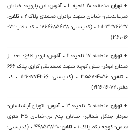
♦ تهران
منطقه: 20 ناحیه: 1
• آدرس:
ابن بابويه- خيابان
ميرعابديني- خيابان شهيد برادران محمدي پلاک 2
• تلفن
:
2133376637 • (کدپستی: 1864685438 • کد دفتر: 72-
16-1960)
♦ تهران
منطقه: 17 ناحیه: 2
• آدرس:
ابوذر فلاح- بعد از
میدان ابوذر- نبش کوچه شهید محمدتقی کزازی پلاک 666
• تلفن
: 2155794056 • (کدپستی: 1369774366 • کد
دفتر: 72-16-2196)
♦ تهران
منطقه: 5 ناحیه: 3
• آدرس:
اتوبان آبشناسان-
سردار جنگل شمالی- خیابان پنج تن-خیابان 35 متری
قدس- کوچه یکم پلاک 1
• تلفن
: 44853830 • (کدپستی: