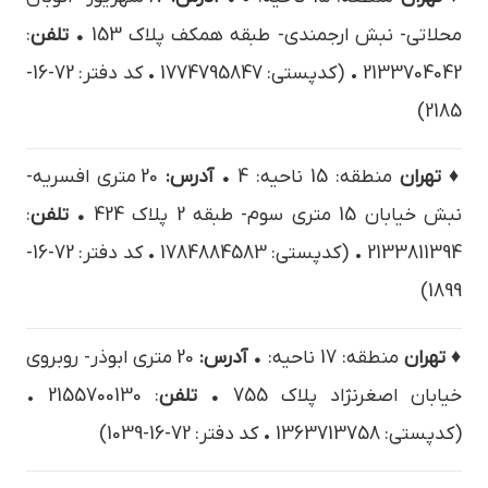
محلاتي- نبش ارجمندي- طبقه همکف پلاک 153
• تلفن
:
2133704042 • (کدپستی: 1774795847 • کد دفتر: 72-16-
2185)
♦ تهران
منطقه: 15 ناحیه: 4
• آدرس:
20 متری افسریه-
نبش خیابان 15 متری سوم- طبقه 2 پلاک 424
• تلفن
:
2133811394 • (کدپستی: 1784884583 • کد دفتر: 72-16-
1899)
♦ تهران
منطقه: 17 ناحیه:
• آدرس:
20 متري ابوذر- روبروي
خيابان اصغرنژاد پلاک 755
• تلفن
: 2155700130 •
(کدپستی: 1363713758 • کد دفتر: 72-16-1039)