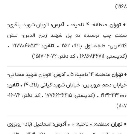
1968)
♦ تهران
منطقه: 4 ناحیه:
• آدرس:
اتوبان شهید باقری-
سمت چپ نرسیده به پل شهید زین الدین- نبش
216غربی- طبقه اول پلاک 252
• تلفن
: 2177046532 •
(کدپستی: 1686846711 • کد دفتر: 72-16-1517)
♦ تهران
منطقه: 14 ناحیه: 5
• آدرس:
اتوبان شهید محلاتی-
خیابان دهم فروردین- خیابان شهید کیانی پلاک 14
• تلفن
:
2133431000 • (کدپستی: 1776636415 • کد دفتر: 72-16-
1107)
♦ تهران
منطقه: 0 ناحیه: 0
• آدرس:
اسماعيل آباد- روبروي