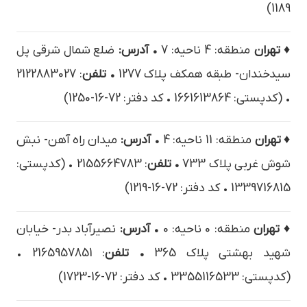
1189)
♦ تهران
منطقه: 4 ناحیه: 7
• آدرس:
ضلع شمال شرقي پل
سيدخندان- طبقه همكف پلاک 1277
• تلفن
: 2122883027
• (کدپستی: 1661613864 • کد دفتر: 72-16-1250)
♦ تهران
منطقه: 11 ناحیه: 4
• آدرس:
ميدان راه آهن- نبش
شوش غربي پلاک 733
• تلفن
: 2155664783 • (کدپستی:
1339716815 • کد دفتر: 72-16-1219)
♦ تهران
منطقه: 0 ناحیه: 0
• آدرس:
نصيرآباد بدر- خيابان
شهيد بهشتي پلاک 365
• تلفن
: 2165957851 •
(کدپستی: 3355116533 • کد دفتر: 72-16-1723)