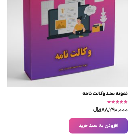
نمونه سند وکالت نامه
امتیاز
5.00
از 5
88,290,000
﷼
افزودن به سبد خرید