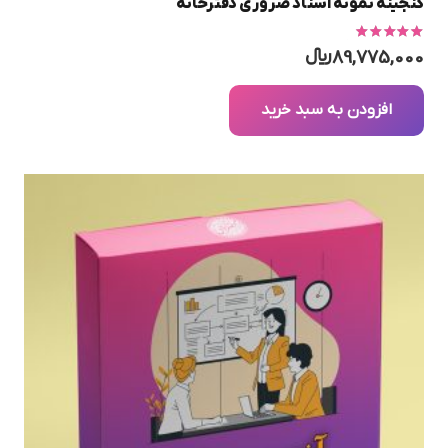
گنجینه نمونه اسناد ضروری دفترخانه
امتیاز
5.00
از 5
89,775,000
﷼
افزودن به سبد خرید