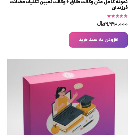
نمونه کامل متن وکالت طلاق + وکالت تعیین تکلیف حضانت
فرزندان
امتیاز
5.00
از 5
9,990,000
﷼
افزودن به سبد خرید