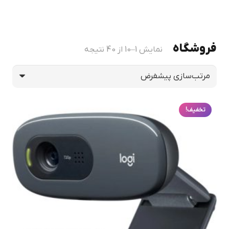
فروشگاه
نمایش 1–10 از 40 نتیجه
تخفیف!