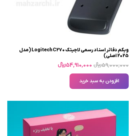
وبکم دفاتر اسناد رسمی لاجیتک Logitech C270 (مدل
2025 اصلی)
قیمت
قیمت
59,000,000
﷼
54,910,000
﷼
اصلی
فعلی
59,000,000 ﷼
54,910,000 ﷼
افزودن به سبد خرید
بود.
است.