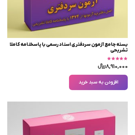
بسته جامع آزمون سردفتری اسناد رسمی با پاسخنامه کاملا
تشریحی
امتیاز
5.00
از 5
8,910,000
﷼
افزودن به سبد خرید