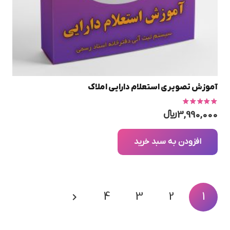
آموزش تصویری استعلام دارایی املاک
امتیاز
5.00
از 5
3,990,000
﷼
افزودن به سبد خرید
صفحه‌بندی
4
3
2
1
نوشته‌ها