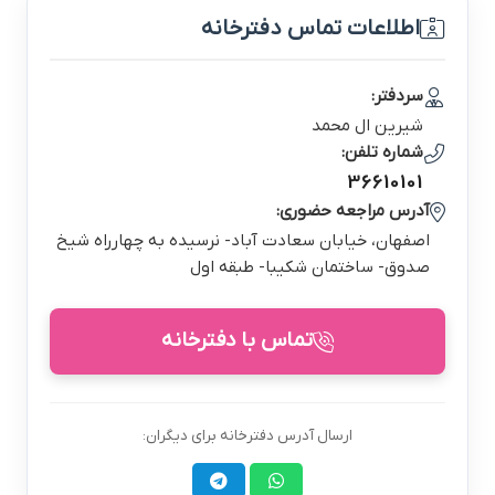
اطلاعات تماس دفترخانه
سردفتر:
شيرين ال محمد
شماره تلفن:
36610101
آدرس مراجعه حضوری:
اصفهان، خيابان سعادت آباد- نرسيده به چهارراه شيخ
صدوق- ساختمان شكيبا- طبقه اول
تماس با دفترخانه
ارسال آدرس دفترخانه برای دیگران: