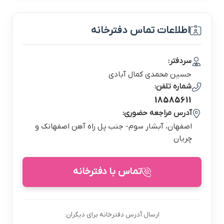
اطلاعات تماس دفترخانه
سردفتر:
حسين محمدي كمال آبادي
شماره تلفن:
18585611
آدرس مراجعه حضوری:
اصفهان، آبشار سوم- جنب پل راه آهن اصفهانك و
چريان
تماس با دفترخانه
ارسال آدرس دفترخانه برای دیگران: