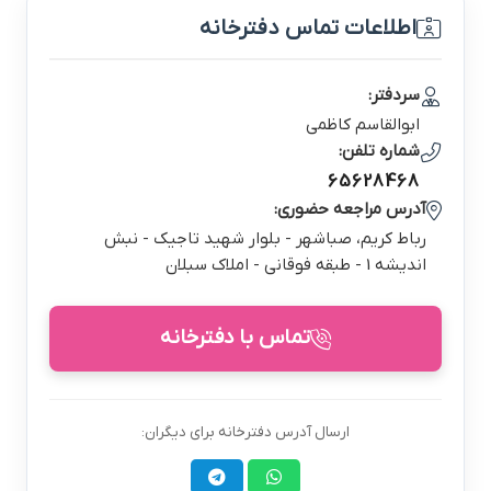
اطلاعات تماس دفترخانه
سردفتر:
ابوالقاسم كاظمي
شماره تلفن:
65628468
آدرس مراجعه حضوری:
رباط كريم، صباشهر - بلوار شهيد تاجيك - نبش
انديشه 1 - طبقه فوقاني - املاك سبلان
تماس با دفترخانه
ارسال آدرس دفترخانه برای دیگران: