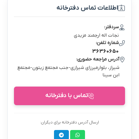
اطلاعات تماس دفترخانه
سردفتر:
نجات اله ارجمند مزيدي
شماره تلفن:
36360650
آدرس مراجعه حضوری:
شيراز، بلوارميرزاي شيرازي-جنب مجتمع زيتون-مجتمع
ابن سينا
تماس با دفترخانه
ارسال آدرس دفترخانه برای دیگران: