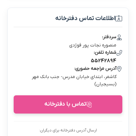
اطلاعات تماس دفترخانه
سردفتر:
منصوره نجات پور قوژدي
شماره تلفن:
55242894
آدرس مراجعه حضوری:
كاشمر، ابتداي خيابان مدرس- جنب بانك مهر
(بسيجيان)
تماس با دفترخانه
ارسال آدرس دفترخانه برای دیگران: