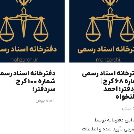
رخانه اسناد رسمی
دفترخانه اسناد رسم
شماره 68 كرج |
شماره 100 كرج |
فتر: احمد
سردفتر:
تخواه
11 ماه پیش
این دفترخانه توسط
چی تأیید شده و اطلاعات