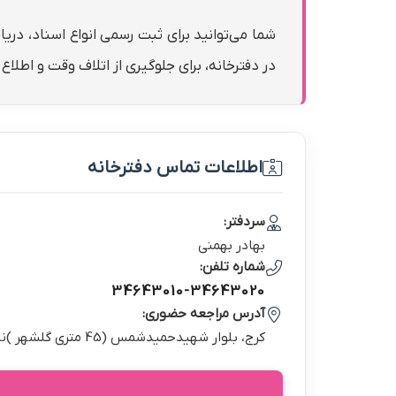
شما می‌توانید برای ثبت رسمی انواع اسناد، دری
در دفترخانه، برای جلوگیری از اتلاف وقت و اطلا
اطلاعات تماس دفترخانه
سردفتر:
بهادر بهمني
شماره تلفن:
34643010-34643020
آدرس مراجعه حضوری:
كرج، بلوار شهيدحميدشمس (45 متري گلشهر )نبش خيابان آذر شرقي(شهيد رامين كريمي)پلاك 609 طبقه1