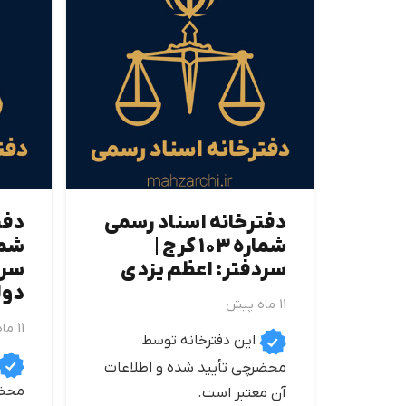
دفترخانه اسناد رسمی
دفت
شماره 103 كرج |
سردفتر: اعظم یزدی
سرد
دول
11 ماه پیش
11 ماه پیش
این دفترخانه توسط
محضرچی تأیید شده و اطلاعات
محضر
آن معتبر است.