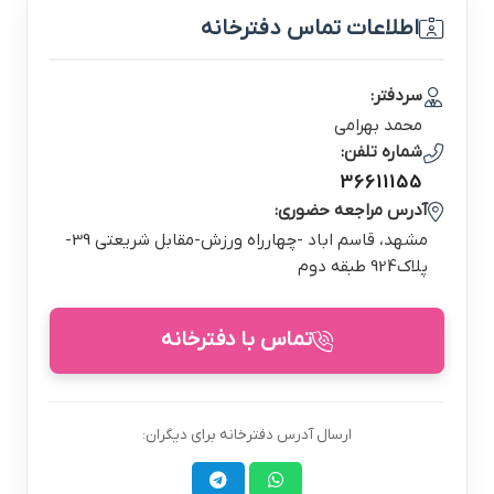
اطلاعات تماس دفترخانه
سردفتر:
محمد بهرامي
شماره تلفن:
36611155
آدرس مراجعه حضوری:
مشهد، قاسم اباد -چهارراه ورزش-مقابل شريعتي 39-
پلاك924 طبقه دوم
تماس با دفترخانه
ارسال آدرس دفترخانه برای دیگران: