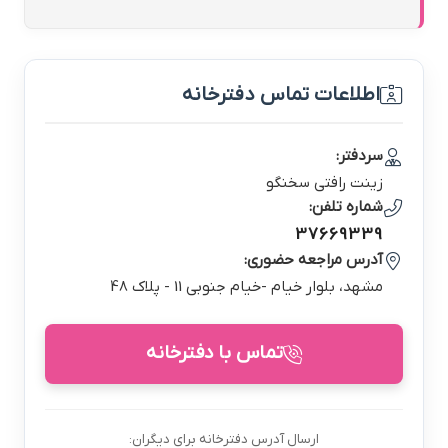
اطلاعات تماس دفترخانه
سردفتر:
زينت رافتي سخنگو
شماره تلفن:
37669339
آدرس مراجعه حضوری:
مشهد، بلوار خيام -خيام جنوبي 11 - پلاك 48
تماس با دفترخانه
ارسال آدرس دفترخانه برای دیگران: