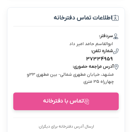
اطلاعات تماس دفترخانه
سردفتر:
ابوالقاسم حامد امير داد
شماره تلفن:
37334959
آدرس مراجعه حضوری:
مشهد، خيابان مطهري شمالي- بين مطهري 33و
چهارراه 35 متري
تماس با دفترخانه
ارسال آدرس دفترخانه برای دیگران: