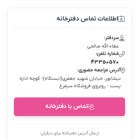
اطلاعات تماس دفترخانه
سردفتر:
عطاء الله صالحي
شماره تلفن:
43350570
آدرس مراجعه حضوری:
نيشابور، خيابان شهيد جعفري(ایستگاه)- كوچه اداره
پست - روبروي فروشگاه سيمرغ
تماس با دفترخانه
ارسال آدرس دفترخانه برای دیگران: