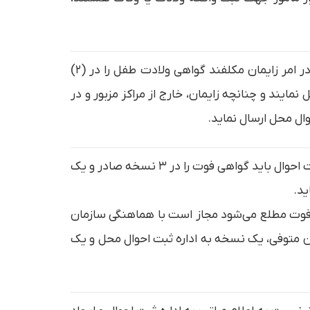
– چنانچه زایمان در مراکز درمانی یا زایشگاه‌ها یا بیمارستان‌ها انجام شود پزشکان و ماماهای رسمی دخیل در امر زایمان مکلفند گواهی ولادت طفل را در (۲)
ایند و چنانچه زایمان، خارج از مراکز مزبور و در
ال محل ارسال نماید.
– پزشک معالج در مراکز درمانی نظیر بیمارستان‌ها به محض اطلاع از وقوع فوت با رعایت ماده (۲۴) قانون ثبت احوال باید گواهی فوت را در ۳ نسخه صادر و یک
ید.
 فوت مطلع می‌شود مجاز است با هماهنگی سازمان
۳) نسخه اقدام و یک نسخه را به بستگان متوفی، یک نسخه به اداره ثبت احوال محل و یک