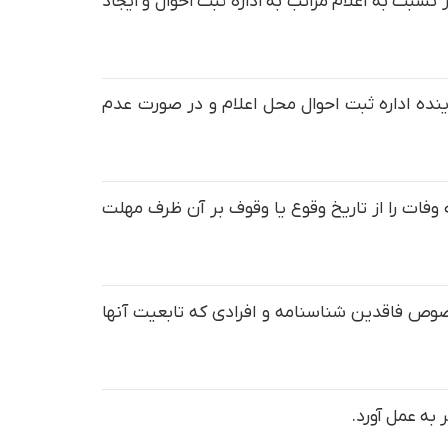
مؤسساتی که طفل فاقد شناسنامه به آنجا سپرده شده است مکلفند حداکثر ظرف مدت (۱۵) روز نسبت به اعلام مراتب به اداره ثبت احوال و ایجاد
نده اداره ثبت احوال محل اعلام و در صورت عدم
 تصریح شده در ماده (۲۶) قانون ثبت احوال، واقعه وفات را از تاریخ وقوع یا وقوف بر آن ظرف مهلت
خصوص فاقدین شناسنامه و افرادی که تابعیت آنها
به عمل آورد.