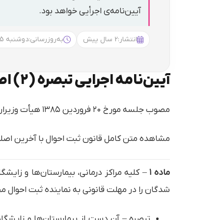
آیین‌نامه‌ی اجرأیی خواهد بود.
انتشار:
2 سال پیش
به‌روزرسانی:
دوشنبه 12:15
آیین‌نامه اجرایی تبصره (۲) اصلاحی ماده (۵) قانون ثبت احوال
مصوب جلسه مورخ ۲۰ فروردین ۱۳۸۵ هیأت وزیران | شماره: ۱۳۳۱۵/ت۳۳۱۱۸هـ مورخ: ۱۳۸۵/۲/۱۳
مشاهده متن کامل قانون ثبت احوال با آخرین اصلا
ماده ۱
– کلیه مراکز درمانی، بیمارستان‌ها و زای
شدگان را در مهلت قانونی به نماینده ثبت احوال مح
تبصره – آن دست از بیمارستان‌ها و زایشگا