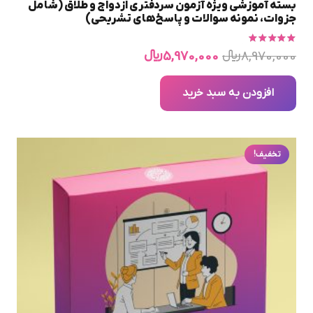
بسته آموزشی ویژه آزمون سردفتری ازدواج و طلاق (شامل
جزوات، نمونه سوالات و پاسخ‌های تشریحی)
امتیاز
5.00
از 5
قیمت
قیمت
8,970,000
﷼
5,970,000
﷼
اصلی
فعلی
8,970,000 ﷼
5,970,000 ﷼
افزودن به سبد خرید
بود.
است.
تخفیف!