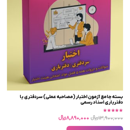
بسته جامع آزمون اختبار (مصاحبه عملی) سردفتری یا
دفتریاری اسناد رسمی
امتیاز
4.56
از 5
قیمت
قیمت
13,900,000
﷼
8,890,000
﷼
اصلی
فعلی