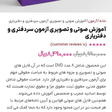
خانه
/
آزمون
/ آموزش صوتی و تصویری آزمون سردفتری و دفتریاری
آموزش صوتی و تصویری آزمون سردفتری و
دفتریاری
customer reviews)
10
(
امتیازدهی
5.00
از 5 در
قیمت
قیمت
8,990,000
﷼
8,490,000
﷼
1
امتیازدهی مشتری
اصلی
فعلی
این محصول شامل 8 عدد DVD است که در آن فایل های
8,990,000 ﷼
8,490,000 ﷼
صوتی و تصویری و جزوه های مربوط به مباحث حقوقی مهم
بود.
است.
برای آزمون سردفتری و دفتریاری قرار دارد. مباحث حقوقی شامل
حقوق مدنی، حقوق ثبت، حقوق جزا و حقوق تجارت هستند که
توسط اساتید مجرب و متخصص آموزش داده می‌شوند.
همچنین فایل های صوتی قوانین و آیین نامه‌های مرتبط با
هر مبحث نیز در این محتوا وجود دارد که به شما کمک می کند