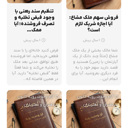
تنظیم سند رهنی با
فروش سهم ملک مشاع:
وجود قبض تخلیه و
آیا اجازه شریک لازم
تصرف فروشنده: آیا
است؟
ممک…
1 سال پیش
1 سال پیش
شما مالک بخشی از یک ملک
فرض کنید خانه‌ای را با سند
مشاع (مثلاً چند دانگ از یک
قطعی خریده‌اید، اما فروشنده
آپارتمان یا زمین) هستید و
طبق توافق، مدتی بعد ملک
قصد دارید سهم خود را به
را تخلیه می‌کند و شما فعلاً
فرد دیگری بفروشید. آیا برای
فقط “قبض تخلیه” دارید. آیا
انجام این…
در همین فاصله که…
آراء وحدت رویه کانون
آراء وحدت رویه کانون
سردفتران و دفتریاران
سردفتران و دفتریاران