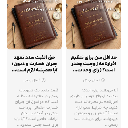
آراء وحدت رویه کانون
آراء وحدت رویه کانون
سردفتران و دفتریاران
سردفتران و دفتریاران
حداقل سن برای تنظیم
حق الثبت سند تعهد
اقرارنامه زوجیت چقدر
جبران خسارت و دیون:
است؟ (رای وحدت…
آیا همیشه لازم است…
1 سال پیش
1 سال پیش
آیا می‌دانید برای اینکه
قصد دارید یک تعهدنامه
بتوانید ازدواج خود را از طریق
رسمی در دفترخانه تنظیم
اقرارنامه در دفترخانه ثبت
کنید که موضوع آن جبران
کنید، چه شرایط سنی لازم
خسارت احتمالی، پرداخت
است؟ آیا هر زن و شوهری
بدهی در آینده یا انجام
می‌توانند برای دریافت سند
الزامات خاصی است؟ آیا باید
رسمی…
برای ثبت چنین سندی،…