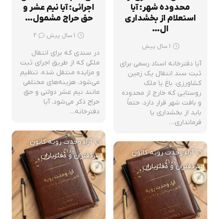
محدوده شهر: آیا
اجرائی: آیا نیم عشر و
استعلام از بخشداری
حق حراج مشمول…
ال…
دیدگاه
1 سال پیش
2
1 سال پیش
در سندی که برای انتقال
ملکی که از طریق اجرای ثبت
آیا دفترخانه اسناد رسمی برای
و مزایده منتقل شده، تنظیم
ثبت سند انتقال یک زمین
می‌شود، هزینه‌های مختلفی
کشاورزی، باغ یا ملک
مانند نیم عشر دولتی و حق
روستایی که خارج از محدوده
حراج ذکر می‌شود. آیا
و بافت شهر قرار دارد، حتماً
دفترخانه…
باید از بخشداری یا
فرمانداری…
آراء وحدت رویه کانون
آراء وحدت رویه کانون
سردفتران و دفتریاران
سردفتران و دفتریاران