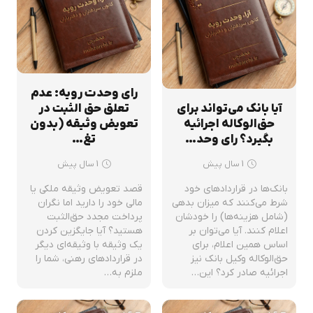
رای وحدت رویه: عدم
آیا بانک می‌تواند برای
تعلق حق الثبت در
حق‌الوکاله اجرائیه
تعویض وثیقه (بدون
بگیرد؟ رای وحد…
تغ…
1 سال پیش
1 سال پیش
بانک‌ها در قراردادهای خود
قصد تعویض وثیقه ملکی یا
شرط می‌کنند که میزان بدهی
مالی خود را دارید اما نگران
(شامل هزینه‌ها) را خودشان
پرداخت مجدد حق‌الثبت
اعلام کنند. آیا می‌توان بر
هستید؟ آیا جایگزین کردن
اساس همین اعلام، برای
یک وثیقه با وثیقه‌ای دیگر
حق‌الوکاله وکیل بانک نیز
در قراردادهای رهنی، شما را
اجرائیه صادر کرد؟ این…
ملزم به…