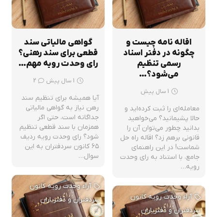
اقاله نامه چیست و
گواهی مالیاتی سند
چگونه در دفتر اسناد
قطعی برای سند رهنی؟
رسمی تنظیم
رای وحدت رویه مهم…
می‌شود؟…
دیدگاه
1 سال پیش
2
1 سال پیش
آیا همیشه برای تنظیم سند
رهن نیاز به گواهی مالیاتی
معامله‌ای را ثبت کرده‌اید و
جداگانه است، حتی اگر
حالا پشیمانید؟ می‌خواهید
همزمان با سند قطعی تنظیم
بدانید چطور می‌توان آن را
شود؟ رای وحدت رویه ردیف
قانونی برهم زد؟ اقاله راه حل
۶۵ کانون سردفتران به این
شماست! در این راهنمای
سوال…
جامع، با استناد به رای وحدت
رویه…
آراء وحدت رویه کانون
آراء وحدت رویه کانون
سردفتران و دفتریاران
سردفتران و دفتریاران