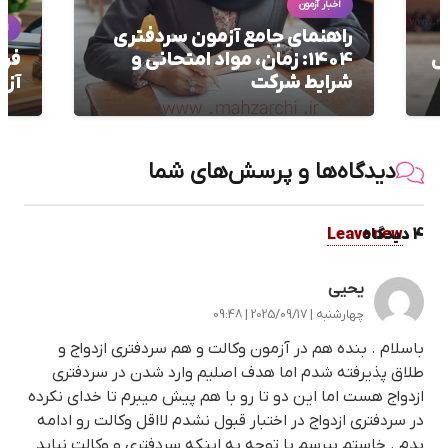
اخبار آزمون
اخب
فرایند جذب پذیرفته‌شدگان
راه
آزمون سردفتری شهریور 1403
آزمو
دیدگاه‌ها و پرسش‌های شما
4
.
دیدگاه
Leave new
یحیی
چهارشنبه | 2025/09/17 | 09:48
باسلام . بنده هم در آزمون وکالت و هم سردفتری ازدواج و
طلاق پذیرفته شدم اما هدف اصلیم وارد شدن در سردفتری
ازدواج هست اما این دو تا رو با هم‌ پیش میبرم تا خدای نکرده
در سردفتری ازدواج در اختبار قبول نشدم لااقل وکالت رو ادامه
بدم . خاستم بپرسم با توجه به اینکه سردفتری و وکالت نباید