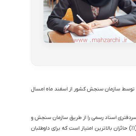
صفدر کشاورز، معاون سازمان ثبت اسناد و املاک کشور اعلام کرد که ثبت‌نام آزمون سردفتری اسناد رسمی سال ۱۴۰۲ توسط سازمان سنجش کشور از اسفند ماه امسال
ردفتری اسناد رسمی را از طریق سازمان سنجش و
آموزش کشور برگزار کند. معیار پذیرش در این آزمون حداقل هفتاد درصد (۷۰%) امتیاز میانگین نمرات یک درصد (۱%) حائزان بالاترین امتیاز است که برای داوطلبان