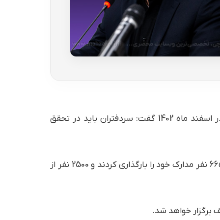
رئیس سازمان ثبت اسناد و املاک کشور در مراسم تحلیف پنجمین گروه سردفتران جدیدالانتصاب سازمان ثبت در اسفند ماه 1402 گفت: سردفتران باید در تحقق
از ۹۵۳۴ نفری که در آزمون سردفتری 1401 نمره قبولی گرفتند، ۹۳۰۰ نفر تایید صلاحیت شدند. از این تعداد، تنها ۶۶۵۵ نفر مدارک خود را بارگذاری کردند و 2500 نفر از