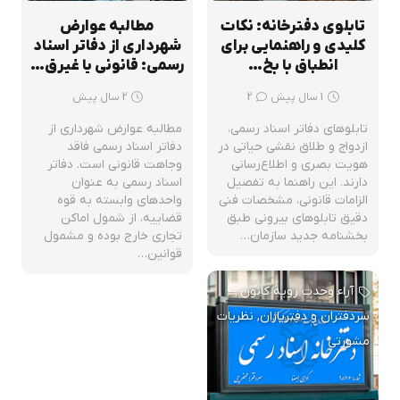
تابلوی دفترخانه: نکات
مطالبه عوارض
کلیدی و راهنمایی برای
شهرداری از دفاتر اسناد
انطباق با بخ…
رسمی: قانونی یا غیرق…
دیدگاه
1 سال پیش
2
2 سال پیش
تابلوهای دفاتر اسناد رسمی،
مطالبه عوارض شهرداری از
ازدواج و طلاق نقشی حیاتی در
دفاتر اسناد رسمی فاقد
هویت بصری و اطلاع‌رسانی
وجاهت قانونی است. دفاتر
دارند. این راهنما به تفصیل
اسناد رسمی به عنوان
الزامات قانونی، مشخصات فنی
واحدهای وابسته به قوه
دقیق تابلوهای بیرونی طبق
قضاییه، از شمول اماکن
بخشنامه جدید سازمان…
تجاری خارج بوده و مشمول
قوانین…
آراء وحدت رویه کانون
سردفتران و دفتریاران
,
نظریات
مشورتی