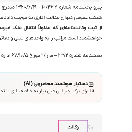
هیئت عمومی دیوان عدالت اداری به موجب دادنامه شماره ۷۵ و ۷۴ – ۶۷/۹/۱۵ حکم به ابطال بند ۷۷ مجموعه بخش
از ثبت وکالت‌نامه‌ای که مدلولاً انتقال ملک 
خواهشمند است مراتب را به واحدهای ثبتی و دفاتر ا
بخشنامه شماره ۲۲۷۲ – س /۲ مورخ ۶۷/۱۰/۵ اداره کل امور اسناد و سردفتران سازمان ثبت | کد 464 مجموعه بخشنامه‌های ثبتی
دستیار هوشمند محضرچی (AI)
آیا برای درک بهتر این متن نیاز به خلاصه‌سازی یا ت
وکالت