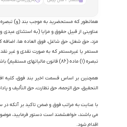
انتشار:
3 سال پیش
به‌روزرسانی:
سه‌شنبه 10:31
عناوینی از قبیل حقوق و مزایا (به استثنای عیدی
مزد، حق شغل، حق شاغل، فوق العاده ها، اضافه ک
مستمر یا غیرمستمر که به صورت نقدی و غیر نقدی، 
تبصره (۱) ماده (۸۶) قانون مالیاتهای مستقیم) باشد،
همچنین بر اساس قسمت اخیر بند فوق، کلیه افراد
التحقيق، حق الزحمه، حق نظارت، حق التألیف و پاد
می باشند، خواهشمند است دستور فرمایید، موضوع
اقدام شود.