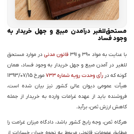
مستحق‌للغیر درآمدن مبیع و جهل خریدار به
وجود فساد
با عنایت به مواد ۳۹۰ و ۳۹۱
قانون مدنی
در موارد مستحق
للغیر در آمدن مبیع و جهل خریدار به وجود فساد، همان
گونه که در
رأی وحدت رویه شماره ۷۳۳
مورخ 1393/07/15
هیأت عمومی دیوان عالی کشور نیز بیان شده است،
فروشنده باید از عهده غرامات وارده به خریدار از جمله
کاهش ارزش ثمن، برآید.
هرگاه ثمن، وجه رایج کشور باشد، دادگاه میزان غرامت را
مطابق عمومات قانونی مربوط به نحوه جبران خسارات از