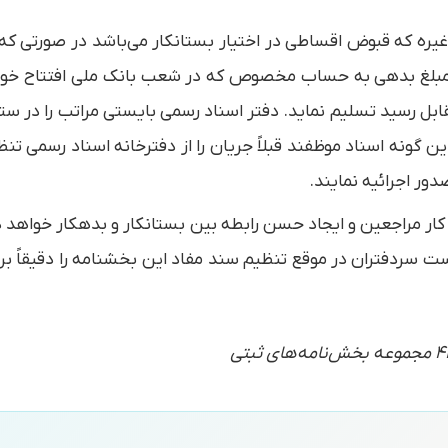
 غیره كه قبوض اقساطی در اختیار بستانكار می‌باشد در صورتی ك
یز مبلغ بدهی به حساب مخصوص كه در شعب بانك ملی افتتاح خو
قابل رسید تسلیم نماید. دفتر اسناد رسمی بایستی مراتب را در س
ن گونه اسناد موظفند قبلاً جریان را از دفترخانه اسناد رسمی ت
ور اجرائیه نمایند.
ار مراجعین و ایجاد حسن رابطه بین بستانكار و بدهكار خواهد دا
 سردفتران در موقع تنظیم سند مفاد این بخشنامه را دقیقاً برا