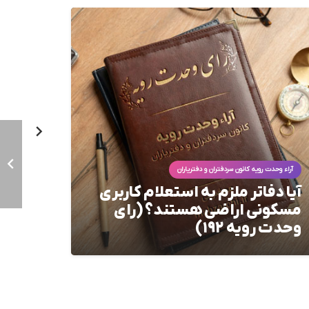
آراء وحدت رویه کانون سردفتران و دفتریاران
آراء وحدت
آیا دفاتر ملزم به استعلام کاربری
جواز 
مسکونی اراضی هستند؟ (رای
زائد 
وحدت رویه ۱۹۲)
ثبتی 