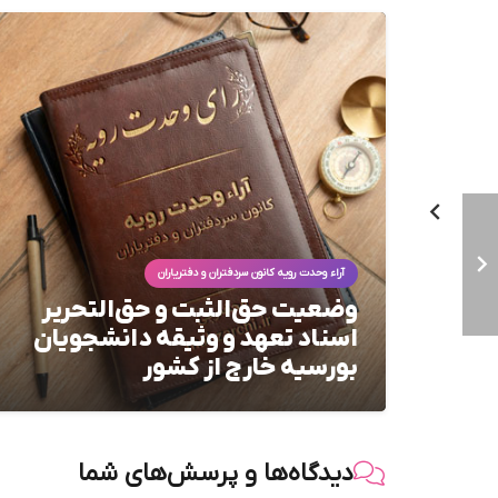
‌الثبت
ت رویه ۱۸۹؛ نحوه
آراء وحدت رویه کانون سردفتران و دفتریاران
د
وضعیت حق‌الثبت و حق‌التحریر
خل
اسناد تعهد و وثیقه دانشجویان
بورسیه خارج از کشور
دیدگاه‌ها و پرسش‌های شما