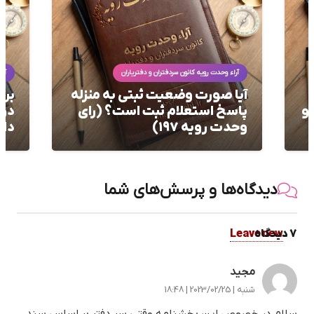
آراء وحدت رویه کانون سردفتران و دفتریاران
آرا
آیا صورت وضعیت ثبتی به منزله
برر
 و
پاسخ استعلام ثبت است؟ (رای
در 
وحدت رویه ۱۹۷)
دار
دیدگاه‌ها و پرسش‌های شما
7
.
دیدگاه
Leave new
مجید
شنبه | 2023/02/25 | 18:48
سلام در خصوص این بخشنامه وقتی سر دفتر بر اساس سند