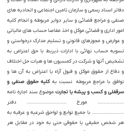
دفاتر اسناد رسمي و سازمان تامين اجتماعي و اتحاديه هاي
صنفي و مراجع قضائي و ساير دواير مربوطه و انجام كليه
امور اداري و قضائي موكل و اخذ مفاصا حساب هاي مالياتي
و عوارض و مجوزهاي قانوني و تسليم مدارك درخواستي و
تسويه حساب نهائي با ادارات ذيربط با حق اعتراض به
تشخيص آنها و شركت در كمسيون ها و هيات حل اختلاف
و دفاع از حقوق موكل و قبول آراء يا اعتراض به آن ها و
توافق با مراجع مربوطه نسبت به
كليه حقوق صنفي و
سرقفلي و كسب و پيشه يا تجارت
موضوع سند اجاره نامه
……………… مورخ ……………………… دفتر
…………………. با جميع توابع و لواحق شرعيه و عرفيه به
هر شخص حقيقي يا حقوقي حتي به خود در مقابل هر