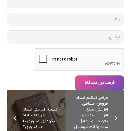
فرستادن دیدگاه
مراجع تنظیم اسناد
فروش اقساطی،
افزایش مبلغ،
نسخه فیزیکی اسناد
افزایش مدت و
در دفترخانه؛
تعویض وثیقه |
نگهداری ضروری یا
سند وکالت اتومبیل
غیرضروری؟