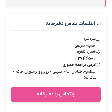
اطلاعات تماس دفترخانه
سردفتر:
جميله شريفي
شماره تلفن:
32744502
آدرس مراجعه حضوری:
اسلاميه، خيابان امام خميني - روبروي رستوران حاتم -
پلاك 55
تماس با دفترخانه