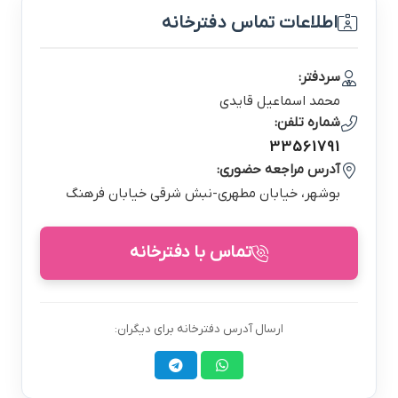
اطلاعات تماس دفترخانه
سردفتر:
محمد اسماعيل قايدي
شماره تلفن:
33561791
آدرس مراجعه حضوری:
بوشهر، خيابان مطهري-نبش شرقي خيابان فرهنگ
تماس با دفترخانه
ارسال آدرس دفترخانه برای دیگران: