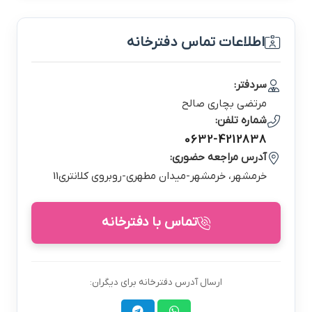
اطلاعات تماس دفترخانه
سردفتر:
مرتضي بچاري صالح
شماره تلفن:
0632-4212838
آدرس مراجعه حضوری:
خرمشهر، خرمشهر-ميدان مطهري-روبروي كلانتري11
تماس با دفترخانه
ارسال آدرس دفترخانه برای دیگران: