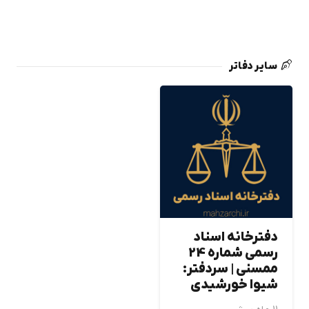
سایر دفاتر
دفترخانه اسناد
رسمی شماره 24
ممسني | سردفتر:
شيوا خورشيدي