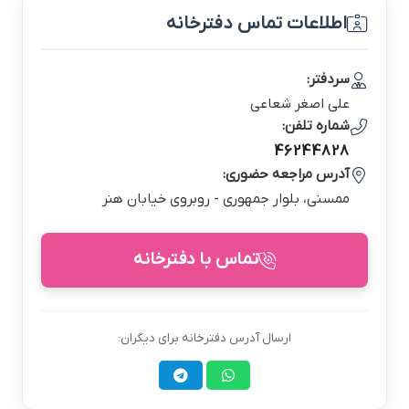
اطلاعات تماس دفترخانه
سردفتر:
علي اصغر شعاعي
شماره تلفن:
46244828
آدرس مراجعه حضوری:
ممسني، بلوار جمهوري - روبروي خيابان هنر
تماس با دفترخانه
ارسال آدرس دفترخانه برای دیگران: