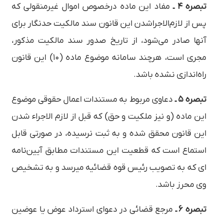
تبصره ۴ ـ
مفاد این ماده در‌خصوص اموال غیرمنقولی که
پس از لازم‌الاجراشدن این قانون سند مالکیت حدنگار برای
آنها صادر می‌­شود، از تاریخ صدور سند مالکیت مذکور،
مجری است، هرچند سامانه موضوع ماده (۱۰) این قانون
راه‌اندازی نشده ­باشد.
تبصره ۵ ـ
دعاوی مربوط به مستندات اعمال حقوقی موضوع
این ماده (و نیز ملکیت و حق) که قبل از لازم الاجراء شدن
این قانون محقق شده و به ثبت نرسیده، در صورتی قابل
استماع است که قطعیت این مستندات مطابق آیین­‌نامه­‌
ای که به تصویب رئیس قوه قضائیه می­رسد و به تشخیص
وی محرز باشد.
تبصره ۶ ـ
مرجع قضائی در دعوای استرداد عوض یا عوضین