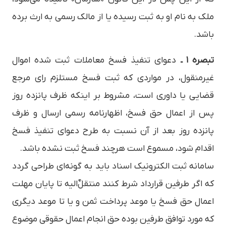
ملک به نام او به ثبت رسیده یا از مالک رسمی به ارث برده
­باشد.
تبصره ۱ ـ
دعوای تنفیذ فسخ معاملات ثبت­ شده اموال
غیرمنقول، در مواردی که ثبت فسخ مستلزم رای مرجع
قضایی یا داوری است، مشروط بر اینکه ظرف پانزده روز
پس از اعمال حق فسخ، اظهارنامه رسمی ارسال و ظرف
پانزده روز بعد از آن نسبت به طرح دعوای تنفیذ فسخ
اقدام شود، مسموع است هرچند فسخ ثبت نشده باشد.
سامانه ثبت الکترونیک اسناد باید به گونه‌ای طراحی گردد
که اگر طرفین قرارداد شرط کنند منتقلٌ­‌الیه تا پایان مهلت
اعمال حق فسخ یا موعد پرداخت ثمن و یا تا موعد دیگری
که مورد توافق طرفین بوده حق انجام اعمال حقوقی موضوع