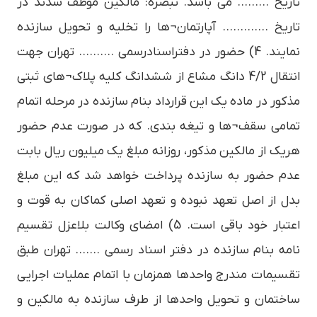
تاریخ ……… می باشد. تبصره: مالکین موظف شدند در
تاریخ …….…… آپارتمان¬ها را تخلیه و تحویل سازنده
نمایند. 4) حضور در دفتراسنادرسمی ………. تهران جهت
انتقال 4/2 دانگ مشاع از ششدانگ کلیه پلاک¬های ثبتی
مذکور در ماده یک این قرارداد بنام سازنده در مرحله اتمام
تمامی سقف¬ها و تیغه بندی. که در صورت عدم حضور
هریک از مالکین مذکور، روزانه مبلغ یک میلیون ریال بابت
عدم حضور به سازنده پرداخت خواهد شد که این مبلغ
بدل از اصل تعهد نبوده و تعهد اصلی کماکان به قوت و
اعتبار خود باقی است. 5) امضای وکالت بلاعزل تقسیم
نامه بنام سازنده در دفتر اسناد رسمی ……. تهران طبق
تقسیمات مندرج واحدها همزمان با اتمام عملیات اجرایی
ساختمان و تحویل واحدها از طرف سازنده به مالکین و