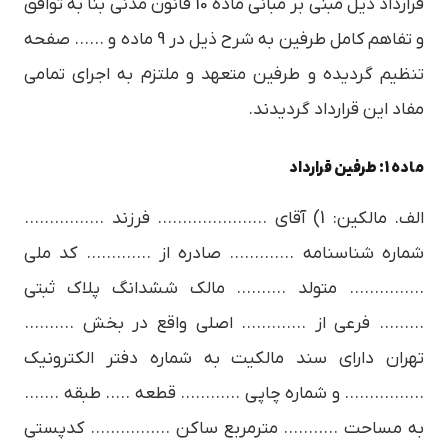
قرارداد ذیل مبنی بر مبانی ماده 10 قانون مدنی بنا به توافق
و تفاهم کامل طرفین به شرح ذیل در 9 ماده و …… صفحه
تنظیم گردیده و طرفین متعهد و ملتزم به اجرای تمامی
مفاد این قرارداد گردیدند.
ماده 1: طرفین قرارداد
الف. مالکین: 1) آقای …………………. فرزند …………….
شماره شناسنامه …………. صادره از …………. کد ملی
…………… متولد ………. مالک ششدانگ پلاک ثبتی
……… فرعی از …………. اصلی واقع در بخش ……….
تهران دارای سند مالکیت به شماره دفتر الکترونیک
……………. و شماره چاپی ………… قطعه ….. طبقه …….
به مساحت ……….. مترمربع ساکن ……………. کدپستی