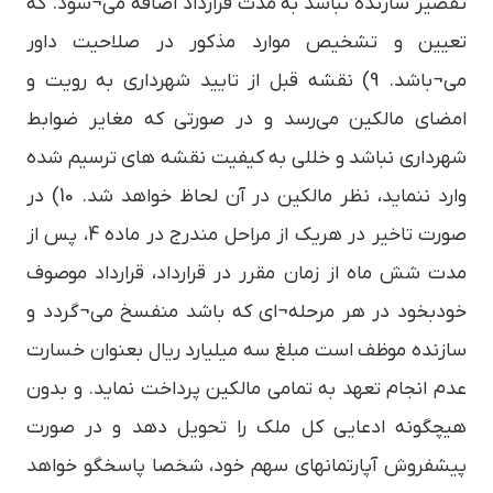
تقصیر سازنده نباشد به مدت قرارداد اضافه می¬شود. که
تعیین و تشخیص موارد مذکور در صلاحیت داور
می¬باشد. 9) نقشه قبل از تایید شهرداری به رویت و
امضای مالکین می‌رسد و در صورتی که مغایر ضوابط
شهرداری نباشد و خللی به کیفیت نقشه های ترسیم شده
وارد ننماید، نظر مالکین در آن لحاظ خواهد شد. 10) در
صورت تاخیر در هریک از مراحل مندرج در ماده 4، پس از
مدت شش ماه از زمان مقرر در قرارداد، قرارداد موصوف
خودبخود در هر مرحله¬ای که باشد منفسخ می¬گردد و
سازنده موظف است مبلغ سه میلیارد ریال بعنوان خسارت
عدم انجام تعهد به تمامی مالکین پرداخت نماید. و بدون
هیچگونه ادعایی کل ملک را تحویل دهد و در صورت
پیشفروش آپارتمانهای سهم خود، شخصا پاسخگو خواهد