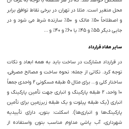
مشخص خواهد شد. که در هر منطقه با توجه به عرف آن
محل متغیر است. مثلا در تهران در برخی نقاط توافق برابر
و اصطلاحاً 50٪ مالک و 50% سازنده شرط می شود و در
جایی دیگر 55% و ۴۵٪ یا 60% و ۴۰٪ و …
سایر مفاد قرارداد
در قرارداد مشارکت در ساخت باید به همه ابعاد و نکات
توجه کرد. نکاتی از جمله: نحوه ساخت و مصالح مصرفی،
ساختار کلی و… برای مثال 5 طبقه مسکونی 2 واحدی جمعاً
10 واحد، 2 طبقه پارکینگ و انباری جهت تأمین پارکینگ و
انباری (یک طبقه پیلوت و یک طبقه زیرزمین برای تأمین
پارکینگ‌ها و انباری‌ها). اسکلت: بتون، دارای تأییدیه
شهرداری، آب پاشی مداوم مناسب بتون واستفاده از