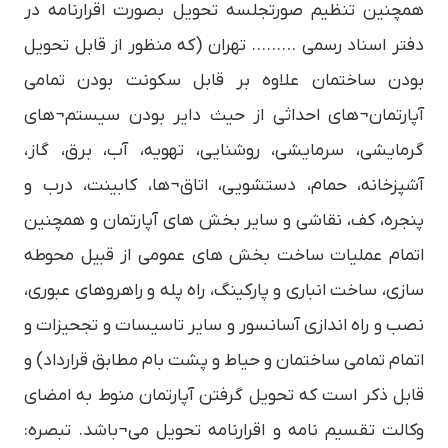
همچنین تنظیم صورتجلسه تحویل بصورت اقرارنامه در
دفتر اسناد رسمی ……… تهران (که منظور از قابل تحویل
بودن ساختمان علاوه بر قابل سکونت بودن تمامی
آپارتمان¬های احداثی از حیث دایر بودن سیستم¬های
گرمایشی، سرمایشی، روشنایی، تهویه، آب، برق، گاز،
آشپزخانه، حمام، دستشویی، اتاق¬ها، کابینت، درب و
پنجره، کف، نقاشی و سایر بخش های آپارتمان و همچنین
اتمام عملیات ساخت بخش های عمومی از قبیل محوطه
سازی، ساخت انباری و پارکینگ، راه پله و راهروهای عبوری،
نصب و راه اندازی آسانسور و سایر تاسیسات و تجحیزات و
اتمام تمامی ساختمان و حیاط و پشت بام مطابق قرارداد) و
قابل ذکر است که تحویل گرفتن آپارتمان منوط به امضای
وکالت تقسیم نامه و اقرارنامه تحویل می¬باشد. تبصره: