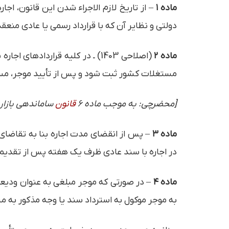
ماده ۱
– از تاریخ لازم الاجراء شدن این قانون، ا
دولتی و نظایر آن که با قرارداد رسمی یا عادی منعق
ماده ۲
(اصلاحی 1403) ـ در کلیه قراردا
مستغلات کشور ثبت شود و پس از تأیید موجر، مستأ
[محضرچی: به موجب ماده 6
قانون
ساماندهی بازار زمین، مسکن و اجاره بها،
ماده ۳
– پس از انقضای مدت اجاره بنا به تقاضای 
در اجاره با سند عادی ظرف یک هفته پس از تقدیم
ماده ۴
– در صورتی که موجر مبلغی به عنوان ودیعه
به موجر موکول به استرداد سند یا وجه مذکور به م