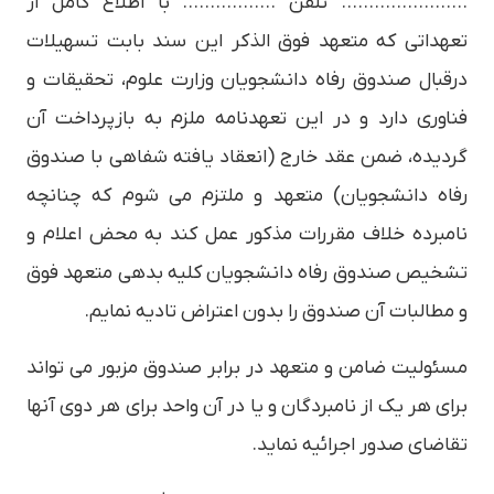
………………….. تلفن …………….. با اطلاع كامل از
تعهداتي كه متعهد فوق الذكر اين سند بابت تسهيلات
درقبال صندوق رفاه دانشجويان وزارت علوم، تحقيقات و
فناوري دارد و در اين تعهدنامه ملزم به بازپرداخت آن
گرديده، ضمن عقد خارج (انعقاد يافته شفاهي با صندوق
رفاه دانشجويان) متعهد و ملتزم مي شوم كه چنانچه
نامبرده خلاف مقررات مذكور عمل كند به محض اعلام و
تشخيص صندوق رفاه دانشجويان كليه بدهي متعهد فوق
و مطالبات آن صندوق را بدون اعتراض تاديه نمايم.
مسئوليت ضامن و متعهد در برابر صندوق مزبور مي تواند
براي هر يك از نامبردگان و يا در آن واحد براي هر دوي آنها
تقاضاي صدور اجرائيه نمايد.