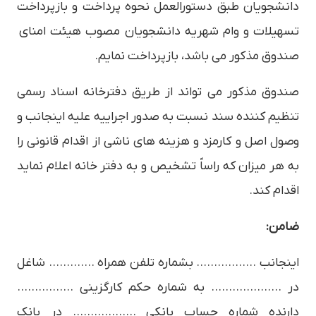
دانشجويان طبق دستورالعمل نحوه پرداخت و بازپرداخت
تسهيلات و وام شهريه دانشجويان مصوب هيئت امناي
صندوق مذكور مي باشد، بازپرداخت نمايم.
صندوق مذكور مي تواند از طريق دفترخانه اسناد رسمي
تنظيم كننده سند نسبت به صدور اجراييه عليه اينجانب و
وصول اصل و كارمزد و هزينه هاي ناشي از اقدام قانوني را
به هر ميزان كه راساً تشخيص و به دفتر خانه اعلام نمايد
اقدام كند.
ضامن:
اينجانب …………….. بشماره تلفن همراه …………. شاغل
در ……………….. به شماره حكم كارگزيني …………….
دارنده شماره حساب بانكي ……………… در بانك