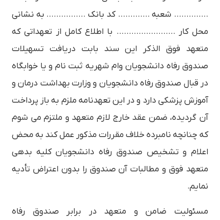
………….. شعبه …………. كد بانك ……………. به نشاني
محل كار …………………… با اطلاع كامل از تعهداتي كه
متعهد فوق الذكر اين سند بابت دريافت تسهيلات
صندوق رفاه دانشجويان وام شهريه ثبت نام و يا خوابگاه
در قبال صندوق رفاه دانشجويان و وزارت بهداشت درمان و
آموزش پزشكي دارد و در اين تعهدنامه ملزم به باز پرداخت
آن گرديده، ضمن عقد خارج لازم متعهد و ملتزم مي شوم
كه چنانچه نامبرده خلاف مقررات مذكور عمل كند به محض
اعلام و تشخيص صندوق رفاه دانشجويان كليه بدهي
متعهد فوق و مطالبات آن صندوق را بدون اعتراض تأديه
نمايم.
مسئوليت ضامن و متعهد در برابر صندوق رفاه