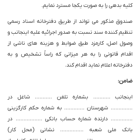
كليه بدهي را به صورت يكجا مسترد نمايم.
صندوق مذكور مي تواند از طريق دفترخانه اسناد رسمي
تنظيم كننده سند نسبت به صدور اجرائيه عليه اينجانب و
وصول اصل، كارمزد طبق ضوابط و هزينه هاي ناشي از
اقدام قانوني را به هر ميزاني كه راساً تشخيص و به
دفترخانه اعلام نمايد اقدام كند.
ضامن:
اینجانب ……….. بشماره تلفن ……….. شاغل در
………….. شهرستان …………. به شماره حكم كارگزيني
………….. دارنده شماره حساب بانكي …………….. در
بانك ملي شعبه …………… نشاني (محل كار)