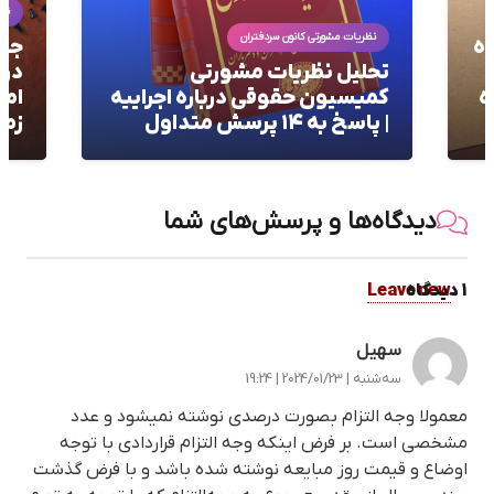
نظریات مشورتی
جایگاه دعوای استرداد عوضین
ر
در قانون الزام به ثبت رسمی
ا
ییه
اموال غیرمنقول: بدون مرور
م
زمان!
م
دیدگاه‌ها و پرسش‌های شما
1
.
دیدگاه
Leave new
سهیل
سه‌شنبه | 2024/01/23 | 19:24
معمولا وجه التزام بصورت درصدی نوشته نمیشود و عدد
مشخصی است. بر فرض اینکه وجه التزام قراردادی با توجه
اوضاع و قیمت روز مبایعه نوشته شده باشد و با فرض گذشت