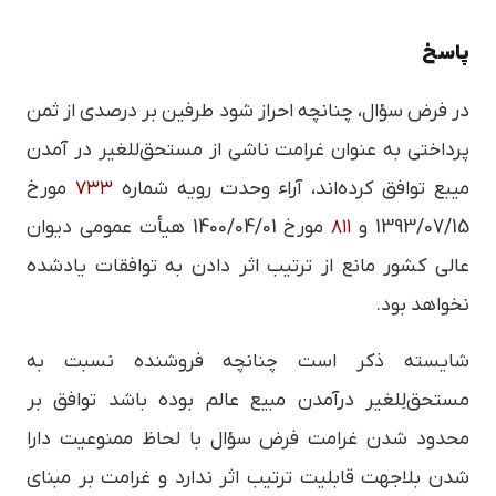
پاسخ
در فرض سؤال، چنانچه احراز شود طرفین بر درصدی از ثمن
پرداختی به عنوان غرامت ناشی از مستحق‌للغير در آمدن
میبع توافق کرده‌اند، آراء وحدت رویه شماره
۷۳۳
مورخ
1393/07/15 و
۸۱۱
مورخ 1400/04/01 هیأت عمومی دیوان
عالی کشور مانع از ترتیب اثر دادن به توافقات یادشده
نخواهد بود.
شایسته ذکر است چنانچه فروشنده نسبت به
مستحق‌لِلغیر درآمدن مبیع عالم بوده باشد توافق بر
محدود شدن غرامت فرض سؤال با لحاظ ممنوعیت دارا
شدن بلاجهت قابلیت ترتیب اثر ندارد و غرامت بر مبنای