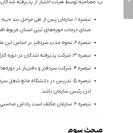
پ: مصاحبه توسط هیأت اختبار از پذیرفته شدگان
تبصره ۱: سازمان پس از طی مراحل بند
مبنای درجات حوزه‌های ثبتی استان مربوط اقد
تبصره ۲: نحوه جذب سردفتر بر اساس این ماده نافی صلاحیت رئیس قوه قضائیه برای جذب سردفتر بر اساس ماده (۲) قانون نخواهد بود.
تبصره ۳: شرکت پذیرفته شدگان در دوره کارآموزی که توسط هیات اختبار تعیین می‌گردد، الزامی است.
تبصره ۴: شرکت سردفتر و دفتریار در دوره‌های آموزشی که در ضمن خدمت توسط سازمان یا کانون برگزار می‌شود الزامی است.
تبصره ۵: تدریس در دانشگاه مانع شغ
اذن رئیس سازمان باشد.
تبصره ۶: سازمان مکلف است پاداش مناسبی با توجه به تعداد جلسات هیأت اختبار به عنوان حق‌الزحمه به اعضاء هیأت اختبار بپردازد.
مبحث سوم‏‏