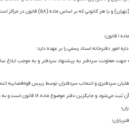
ی که بر اساس ماده (۵۸) قانون در مراکز استان‌ها ایجاد می‌شود؛
انون؛
ر: شخص موضوع ماده ۳ قانون که جهت معاونت سردفتر به پیشنهاد سردفتر و به موج
اوطلبان سردفتری و انتخاب سردفتران توسط رییس قوه‌قضاییه انت
موضوع ماده ۱۸ قانون است و به­ صورت برخط (آنلاین) در دسترس سازمان می‌باشد؛
ران؛
تریاران؛