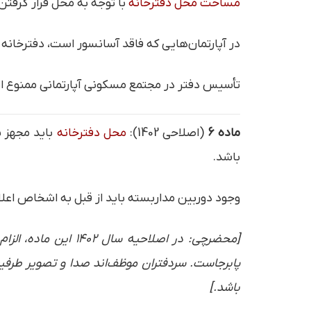
مساحت محل دفترخانه
با توجه به محل قرار گرفتن و ت
در آپارتمان‌هایی که فاقد آسانسور است، دفترخانه 
تأسیس دفتر در مجتمع مسکونی آپارتمانی ممنوع است
ماده ۶
(اصلاحی 1402):
محل دفترخانه
باید مجهز ب
باشد.
وجود دوربین مداربسته باید از قبل به اشخاص اعل
پابرجاست. سردفتران موظف‌اند صدا و تصویر طرفین
باشد.]