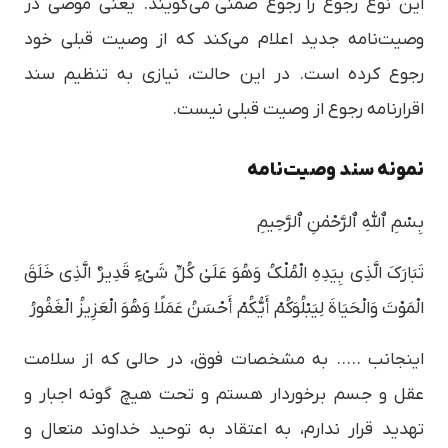
این نوع رجوع را رجوع ضمنی می‌گویند. یعنی موصی در
وصیت‌نامه جدید اعلام می‌کند که از وصیت قبلی خود
رجوع کرده است. در این حالت، نیازی به تنظیم سند
اقرارنامه رجوع از وصیت قبلی نیست.
نمونه سند وصیت‌نامه
بِسْمِ ٱللّٰهِ ٱلرَّحْمٰنِ ٱلرَّحِيمِ
تَبَارَكَ الَّذِي بِيَدِهِ الْمُلْكُ وَهُوَ عَلَىٰ كُلِّ شَيْءٍ قَدِيرٌ الَّذِي خَلَقَ
الْمَوْتَ وَالْحَيَاةَ لِيَبْلُوَكُمْ أَيُّكُمْ أَحْسَنُ عَمَلًا وَهُوَ الْعَزِيزُ الْغَفُورُ
اینجانب ….. به مشخصات فوق، در حالی که از سلامت
عقل و جسم برخوردار هستم و تحت هیچ گونه اجبار و
تهدید قرار ندارم، به اعتقاد به توحید خداوند متعال و