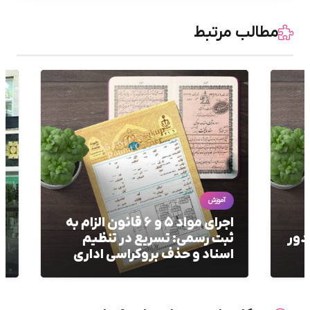
مطالب مرتبط
آموزش
آم
اجرای مواد ۵ و ۶ قانون الزام به
راه
ر
ثبت رسمی: تسریع در تنظیم
نقل
اسناد و حذف بروکراسی اداری
(۵ روش کاربردی)