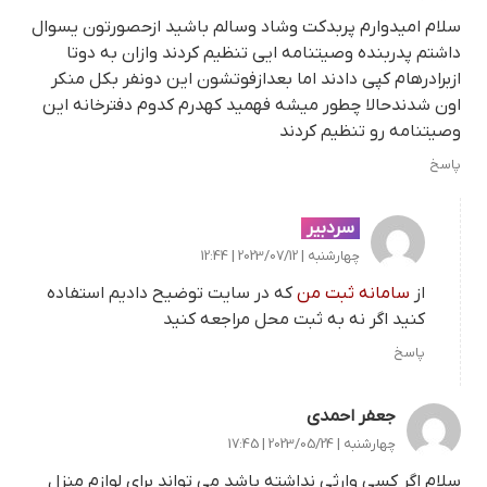
سلام امیدوارم پربدکت وشاد وسالم باشید ازحصورتون یسوال
داشتم پدربنده وصیتنامه ایی تنظیم کردند وازان به دوتا
ازبرادرهام کپی دادند اما بعدازفوتشون این دونفر بکل منکر
اون شدندحالا چطور میشه فهمید کهدرم کدوم دفترخانه این
وصیتنامه رو تنظیم کردند
پاسخ
سردبیر
چهارشنبه | 2023/07/12 | 12:44
از
سامانه ثبت من
که در سایت توضیح دادیم استفاده
کنید اگر نه به ثبت محل مراجعه کنید
پاسخ
جعفر احمدی
چهارشنبه | 2023/05/24 | 17:45
سلام اگر کسی وارثی نداشته باشد می تواند برای لوازم منزل